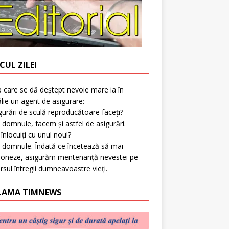
CUL ZILEI
p care se dă deștept nevoie mare ia în
lie un agent de asigurare:
gurări de sculă reproducătoare faceți?
 domnule, facem și astfel de asigurări.
l înlocuiți cu unul nou!?
 domnule. Îndată ce încetează să mai
ioneze, asigurăm mentenanță nevestei pe
rsul întregii dumneavoastre vieți.
LAMA TIMNEWS