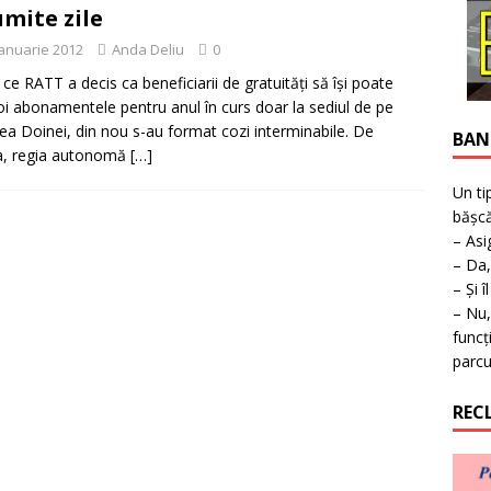
ţie la expoziţie în Reşiţa!
BANAT
mite zile
ianuarie 2012
Anda Deliu
0
ce RATT a decis ca beneficiarii de gratuităţi să îşi poate
oi abonamentele pentru anul în curs doar la sediul de pe
rea Doinei, din nou s-au format cozi interminabile. De
BAN
a, regia autonomă
[…]
Un ti
bășcă
– Asi
– Da,
– Și î
– Nu,
funcț
parcu
REC