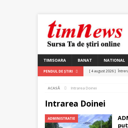
TIMISOARA
BANAT
NATIONAL
[ 4 august 2026 ]
Întrer
PENDUL DE ȘTIRI
[ 4 august 2026 ]
In Mem
ACASĂ
Intrarea Doinei
25 martie 1926 – fugit 
[ 2 august 2026 ]
Relicv
Intrarea Doinei
[ 2 august 2026 ]
Noi C
ADM
ADMINISTRATIE
Ungureanu, Constantin
put