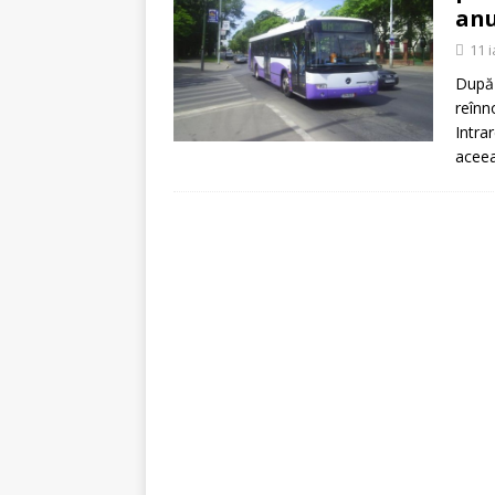
[ 5 august 2026 ]
Invita
anu
11 
După 
reînn
Intra
acee