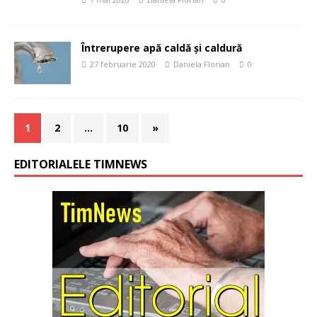
Întrerupere apă caldă și caldură
27 februarie 2020
Daniela Florian
0
1
2
…
10
»
EDITORIALELE TIMNEWS