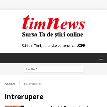
Știri din Timișoara; site partener cu
UZPR
ACASĂ
intrerupere
intrerupere