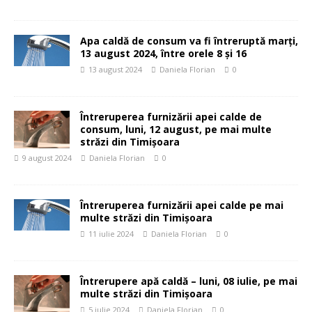
Apa caldă de consum va fi întreruptă marți,
13 august 2024, între orele 8 și 16
13 august 2024
Daniela Florian
0
Întreruperea furnizării apei calde de
consum, luni, 12 august, pe mai multe
străzi din Timișoara
9 august 2024
Daniela Florian
0
Întreruperea furnizării apei calde pe mai
multe străzi din Timișoara
11 iulie 2024
Daniela Florian
0
Întrerupere apă caldă – luni, 08 iulie, pe mai
multe străzi din Timișoara
5 iulie 2024
Daniela Florian
0