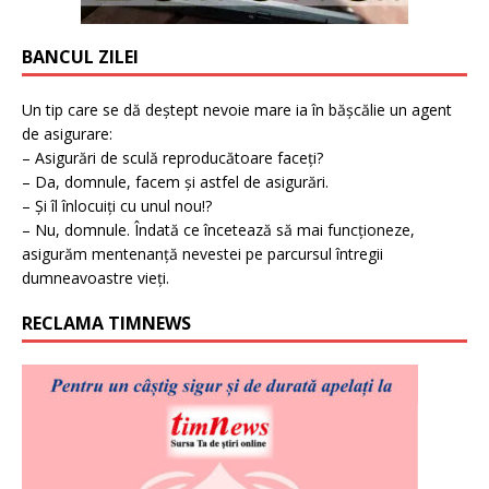
BANCUL ZILEI
Un tip care se dă deștept nevoie mare ia în bășcălie un agent
de asigurare:
– Asigurări de sculă reproducătoare faceți?
– Da, domnule, facem și astfel de asigurări.
– Și îl înlocuiți cu unul nou!?
– Nu, domnule. Îndată ce încetează să mai funcționeze,
asigurăm mentenanță nevestei pe parcursul întregii
dumneavoastre vieți.
RECLAMA TIMNEWS