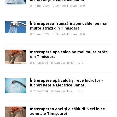
14 mai 2024
Daniela Florian
0
Întreruperea frunizării apei calde, pe mai
multe străzi din Timișoara
13 mai 2024
Daniela Florian
0
Întrerupere apă caldă pe mai multe străzi
din Timișoara
8 mai 2024
Daniela Florian
0
Întrerupere apă caldă și rece hidrofor –
lucrări Rețele Electrice Banat
7 mai 2024
Daniela Florian
0
Întreruperea apei și a căldurii. Vezi în ce
zone ale Timișoarei