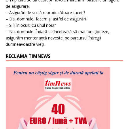
de asigurare:
– Asigurări de sculă reproducătoare faceți?
– Da, domnule, facem și astfel de asigurări.
– Și îl înlocuiți cu unul nou!?
– Nu, domnule. Îndată ce încetează să mai funcționeze,
asigurăm mentenanță nevestei pe parcursul întregii
dumneavoastre vieți.
RECLAMA TIMNEWS