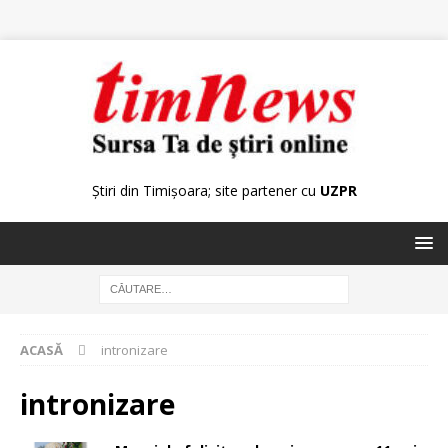
Știri din Timișoara; site partener cu
UZPR
ACASĂ
intronizare
intronizare