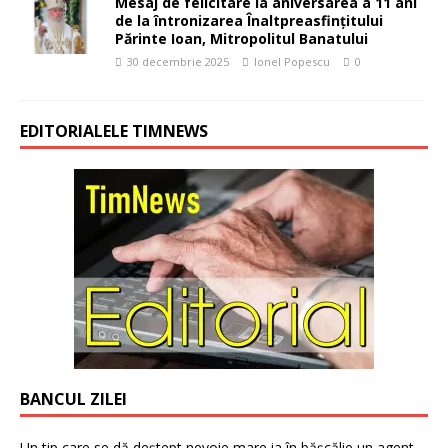
Mesaj de felicitare la aniversarea a 11 ani
de la întronizarea Înaltpreasfințitului
Părinte Ioan, Mitropolitul Banatului
30 decembrie 2025
Ionel Popescu
0
EDITORIALELE TIMNEWS
BANCUL ZILEI
Un tip care se dă deștept nevoie mare ia în bășcălie un agent