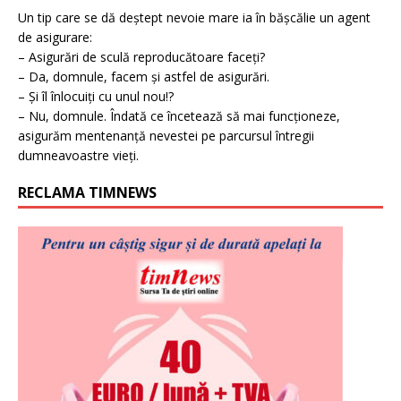
Un tip care se dă deștept nevoie mare ia în bășcălie un agent
de asigurare:
– Asigurări de sculă reproducătoare faceți?
– Da, domnule, facem și astfel de asigurări.
– Și îl înlocuiți cu unul nou!?
– Nu, domnule. Îndată ce încetează să mai funcționeze,
asigurăm mentenanță nevestei pe parcursul întregii
dumneavoastre vieți.
RECLAMA TIMNEWS