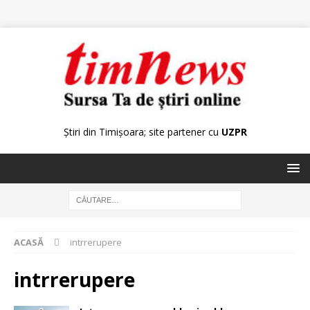
Știri din Timișoara; site partener cu
UZPR
ACASĂ
intrrerupere
intrrerupere