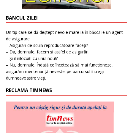
BANCUL ZILEI
Un tip care se dă deștept nevoie mare ia în bășcălie un agent
de asigurare:
– Asigurări de sculă reproducătoare faceți?
– Da, domnule, facem și astfel de asigurări.
– Și îl înlocuiți cu unul nou!?
– Nu, domnule. Îndată ce încetează să mai funcționeze,
asigurăm mentenanță nevestei pe parcursul întregii
dumneavoastre vieți.
RECLAMA TIMNEWS