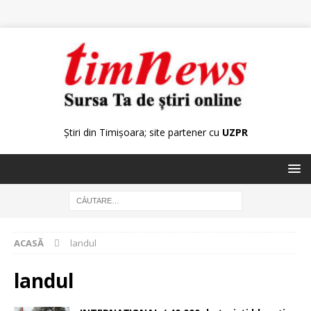
Știri din Timișoara; site partener cu
UZPR
ACASĂ
landul
landul