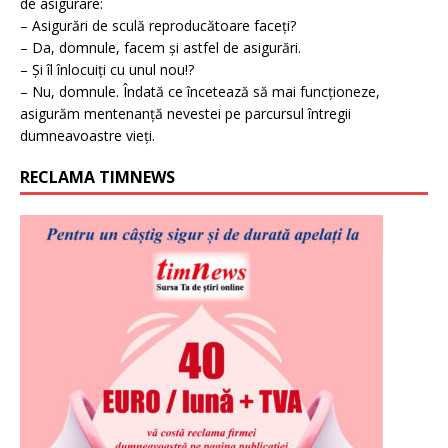
de asigurare:
– Asigurări de sculă reproducătoare faceți?
– Da, domnule, facem și astfel de asigurări.
– Și îl înlocuiți cu unul nou!?
– Nu, domnule. Îndată ce încetează să mai funcționeze,
asigurăm mentenanță nevestei pe parcursul întregii
dumneavoastre vieți.
RECLAMA TIMNEWS