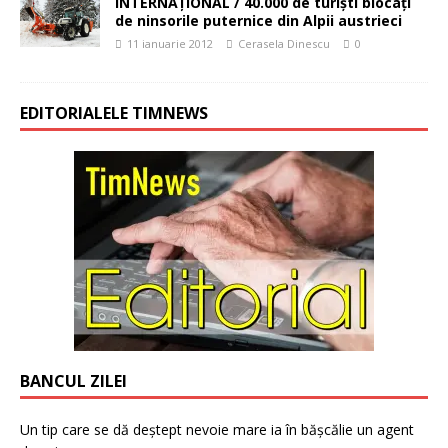
INTERNAŢIONAL / 40.000 de turişti blocaţi
de ninsorile puternice din Alpii austrieci
11 ianuarie 2012
Cerasela Dinescu
0
EDITORIALELE TIMNEWS
BANCUL ZILEI
Un tip care se dă deștept nevoie mare ia în bășcălie un agent