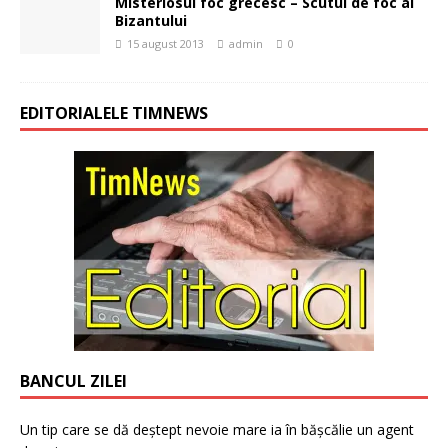
Misteriosul foc grecesc – Scutul de foc al
Bizantului
15 august 2013
admin
0
EDITORIALELE TIMNEWS
BANCUL ZILEI
Un tip care se dă deștept nevoie mare ia în bășcălie un agent