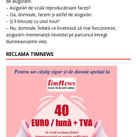
de asigurare:
– Asigurări de sculă reproducătoare faceți?
– Da, domnule, facem și astfel de asigurări.
– Și îl înlocuiți cu unul nou!?
– Nu, domnule. Îndată ce încetează să mai funcționeze,
asigurăm mentenanță nevestei pe parcursul întregii
dumneavoastre vieți.
RECLAMA TIMNEWS