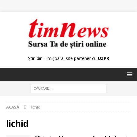
Știri din Timișoara; site partener cu
UZPR
ACASĂ
lichid
lichid