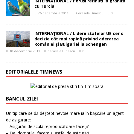
INTERNAŢIONAL / Peruşi reţinuţi la graniţa
cu Turcia
26 decembrie 2011
Cerasela Dinescu
0
INTERNAŢIONAL / Liderii statelor UE cer o
decizie cât mai rapidă privind aderarea
României şi Bulgariei la Schengen
10 decembrie 2011
Cerasela Dinescu
0
EDITORIALELE TIMNEWS
BANCUL ZILEI
Un tip care se dă deștept nevoie mare ia în bășcălie un agent
de asigurare:
– Asigurări de sculă reproducătoare faceți?
– Da, domnule, facem și astfel de asigurări.