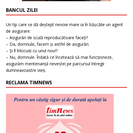
BANCUL ZILEI
Un tip care se dă deștept nevoie mare ia în bășcălie un agent
de asigurare:
– Asigurări de sculă reproducătoare faceți?
– Da, domnule, facem și astfel de asigurări.
– Și îl înlocuiți cu unul nou!?
– Nu, domnule. Îndată ce încetează să mai funcționeze,
asigurăm mentenanță nevestei pe parcursul întregii
dumneavoastre vieți.
RECLAMA TIMNEWS