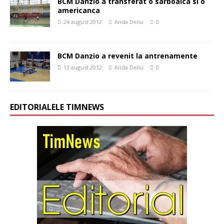
BCM Danzio a transferat o sarboaica si o
americanca
24 august 2012
Anda Deliu
0
BCM Danzio a revenit la antrenamente
13 august 2012
Anda Deliu
0
EDITORIALELE TIMNEWS