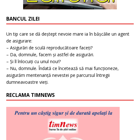
BANCUL ZILEI
Un tip care se dă deștept nevoie mare ia în bășcălie un agent
de asigurare:
– Asigurări de sculă reproducătoare faceți?
– Da, domnule, facem și astfel de asigurări.
– Și îl înlocuiți cu unul nou!?
– Nu, domnule. Îndată ce încetează să mai funcționeze,
asigurăm mentenanță nevestei pe parcursul întregii
dumneavoastre vieți.
RECLAMA TIMNEWS