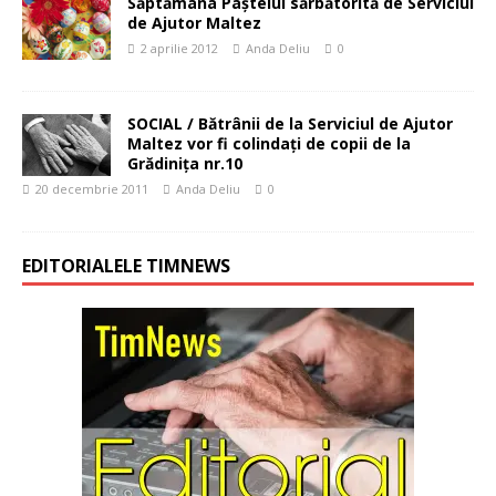
Săptămâna Paştelui sărbătorită de Serviciul
de Ajutor Maltez
2 aprilie 2012
Anda Deliu
0
SOCIAL / Bătrânii de la Serviciul de Ajutor
Maltez vor fi colindaţi de copii de la
Grădiniţa nr.10
20 decembrie 2011
Anda Deliu
0
EDITORIALELE TIMNEWS