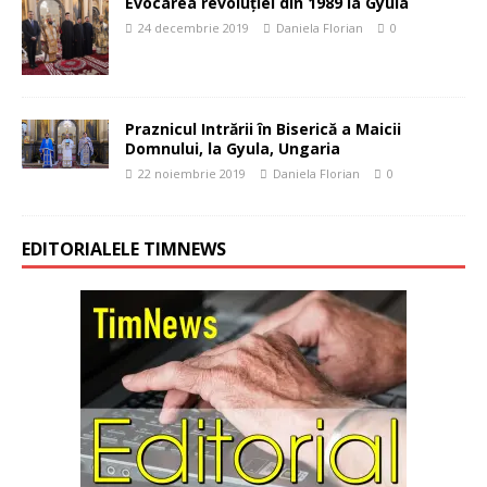
Evocarea revoluţiei din 1989 la Gyula
24 decembrie 2019
Daniela Florian
0
Praznicul Intrării în Biserică a Maicii
Domnului, la Gyula, Ungaria
22 noiembrie 2019
Daniela Florian
0
EDITORIALELE TIMNEWS