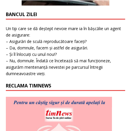
BANCUL ZILEI
Un tip care se dă deștept nevoie mare ia în bășcălie un agent
de asigurare:
– Asigurări de sculă reproducătoare faceți?
– Da, domnule, facem și astfel de asigurări.
– Și îl înlocuiți cu unul nou!?
– Nu, domnule. Îndată ce încetează să mai funcționeze,
asigurăm mentenanță nevestei pe parcursul întregii
dumneavoastre vieți.
RECLAMA TIMNEWS