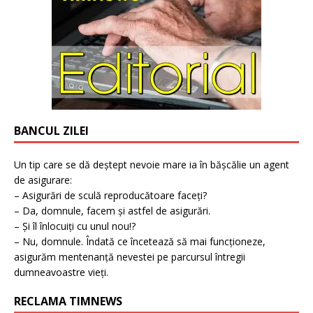
BANCUL ZILEI
Un tip care se dă deștept nevoie mare ia în bășcălie un agent
de asigurare:
– Asigurări de sculă reproducătoare faceți?
– Da, domnule, facem și astfel de asigurări.
– Și îl înlocuiți cu unul nou!?
– Nu, domnule. Îndată ce încetează să mai funcționeze,
asigurăm mentenanță nevestei pe parcursul întregii
dumneavoastre vieți.
RECLAMA TIMNEWS