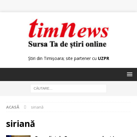
Știri din Timișoara; site partener cu
UZPR
ACASĂ
siriană
siriană