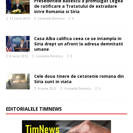
Presedintele Basescu a promulgat Legea
de ratificare a Tratatului de extradare
intre Romania si Siria
13 iunie 2012
Cerasela Dinescu
0
Casa Alba califica ceea ce se intampla in
Siria drept un afront la adresa demnitatii
umane
8 iunie 2012
Cerasela Dinescu
0
Cele doua tinere de cetatenie romana din
Siria sunt in viata
4 iunie 2012
Cerasela Dinescu
0
EDITORIALELE TIMNEWS