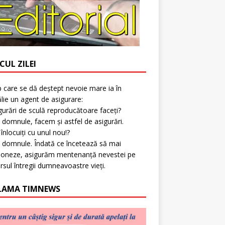
CUL ZILEI
p care se dă deștept nevoie mare ia în
lie un agent de asigurare:
gurări de sculă reproducătoare faceți?
 domnule, facem și astfel de asigurări.
l înlocuiți cu unul nou!?
 domnule. Îndată ce încetează să mai
ioneze, asigurăm mentenanță nevestei pe
rsul întregii dumneavoastre vieți.
LAMA TIMNEWS