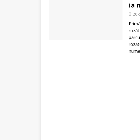
[ 5 august 2026 ]
Invita
ia 
20 
Primă
ro­ză
parcu
rozăt
numer