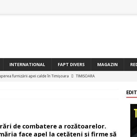
INTERNATIONAL
FAPT DIVERS
MAGAZIN
RE
uperea furnizării apei calde în Timișoara
TIMISOARA
oriam Profesorul Ștefan Gavrilescu – 100 de ani de la naștere –
EDI
irreparabile tempus
TIMISOARA
a Sf. Francisc de Assisi la Arad
BANAT
etățeni de Onoare ai Timișoarei acad. Toma Dordea, Cornel
rări de combatere a rozătoarelor.
 Flondor
MAGAZIN
măria face apel la cetăţeni şi firme să