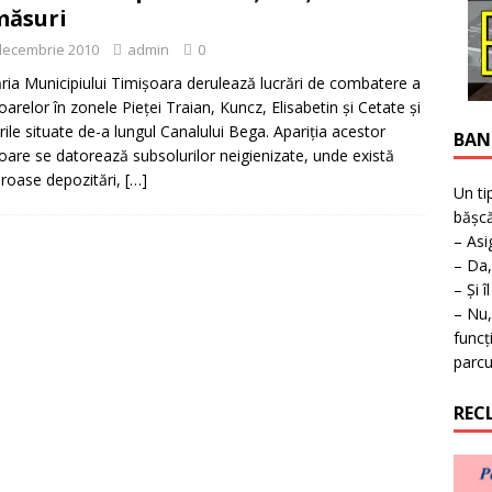
ţie la expoziţie în Reşiţa!
BANAT
măsuri
decembrie 2010
admin
0
ria Municipiului Timişoara derulează lucrări de combatere a
toarelor în zonele Pieţei Traian, Kuncz, Elisabetin şi Cetate şi
rile si­tuate de-a lungul Canalului Bega. Apariţia acestor
BAN
oare se datorează subsolurilor neigienizate, unde există
oase depozitări,
[…]
Un ti
bășcă
– Asi
– Da,
– Și î
– Nu,
funcț
parcu
REC