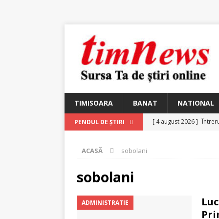
TIMISOARA
BANAT
NATIONAL
[ 4 august 2026 ]
Întrer
PENDUL DE ȘTIRI
[ 4 august 2026 ]
In Mem
ACASĂ
sobolani
25 martie 1926 – fugit 
[ 2 august 2026 ]
Relicv
sobolani
[ 2 august 2026 ]
Noi C
Luc
ADMINISTRATIE
Ungureanu, Constantin
Pri