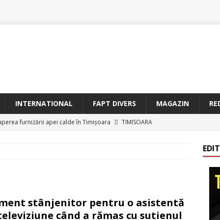
INTERNATIONAL
FAPT DIVERS
MAGAZIN
RE
uperea furnizării apei calde în Timișoara
TIMISOARA
oriam Profesorul Ștefan Gavrilescu – 100 de ani de la naștere –
EDI
irreparabile tempus
TIMISOARA
a Sf. Francisc de Assisi la Arad
BANAT
etățeni de Onoare ai Timișoarei acad. Toma Dordea, Cornel
ent stânjenitor pentru o asistentă
 Flondor
MAGAZIN
televiziune când a rămas cu sutienul