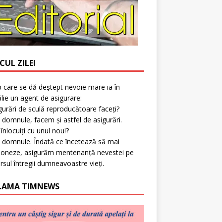
CUL ZILEI
p care se dă deștept nevoie mare ia în
lie un agent de asigurare:
gurări de sculă reproducătoare faceți?
 domnule, facem și astfel de asigurări.
l înlocuiți cu unul nou!?
 domnule. Îndată ce încetează să mai
ioneze, asigurăm mentenanță nevestei pe
rsul întregii dumneavoastre vieți.
LAMA TIMNEWS