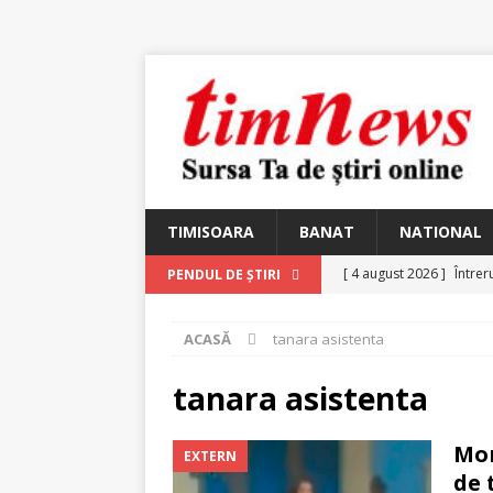
TIMISOARA
BANAT
NATIONAL
[ 4 august 2026 ]
Întrer
PENDUL DE ȘTIRI
[ 4 august 2026 ]
In Mem
ACASĂ
tanara asistenta
25 martie 1926 – fugit 
[ 2 august 2026 ]
Relicv
tanara asistenta
[ 2 august 2026 ]
Noi C
Mom
EXTERN
Ungureanu, Constantin
de 