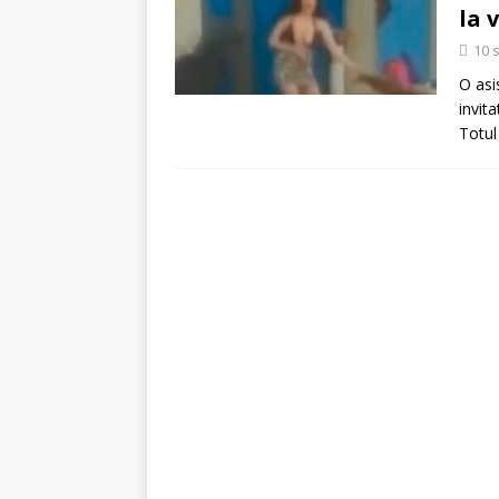
[ 5 august 2026 ]
Invita
la 
10 
O asi
invit
Totul