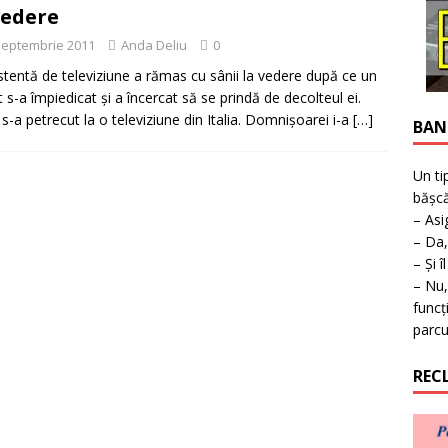
ţie la expoziţie în Reşiţa!
BANAT
vedere
septembrie 2011
Anda Deliu
0
stentă de televiziune a rămas cu sânii la vedere după ce un
at s-a împiedicat şi a încercat să se prindă de decolteul ei.
 s-a petrecut la o televiziune din Italia. Domnişoarei i-a
[…]
BAN
Un ti
bășcă
– Asi
– Da,
– Și î
– Nu,
funcț
parcu
REC