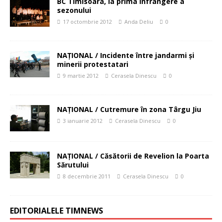
BC Timisoara, la prima infrangere a
sezonului
17 octombrie 2012
Anda Deliu
0
NAŢIONAL / Incidente între jandarmi şi
minerii protestatari
9 martie 2012
Cerasela Dinescu
0
NAŢIONAL / Cutremure în zona Târgu Jiu
3 ianuarie 2012
Cerasela Dinescu
0
NAŢIONAL / Căsătorii de Revelion la Poarta
Sărutului
8 decembrie 2011
Cerasela Dinescu
0
EDITORIALELE TIMNEWS