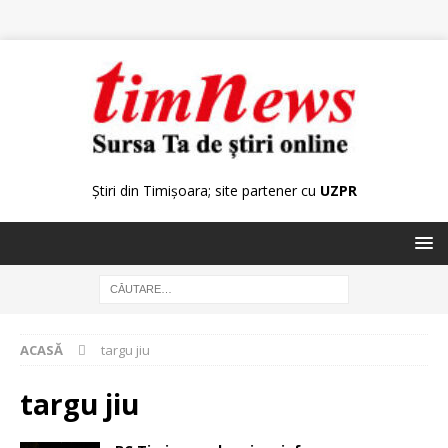
Știri din Timișoara; site partener cu
UZPR
ACASĂ
targu jiu
targu jiu