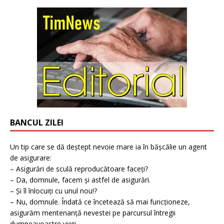
BANCUL ZILEI
Un tip care se dă deștept nevoie mare ia în bășcălie un agent
de asigurare:
– Asigurări de sculă reproducătoare faceți?
– Da, domnule, facem și astfel de asigurări.
– Și îl înlocuiți cu unul nou!?
– Nu, domnule. Îndată ce încetează să mai funcționeze,
asigurăm mentenanță nevestei pe parcursul întregii
dumneavoastre vieți.