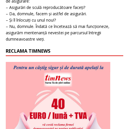
de asigurare:
– Asigurări de sculă reproducătoare faceți?
– Da, domnule, facem și astfel de asigurări.
– Și îl înlocuiți cu unul nou!?
– Nu, domnule. Îndată ce încetează să mai funcționeze,
asigurăm mentenanță nevestei pe parcursul întregii
dumneavoastre vieți.
RECLAMA TIMNEWS