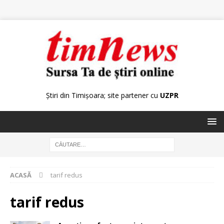
Știri din Timișoara; site partener cu
UZPR
ACASĂ
tarif redus
tarif redus