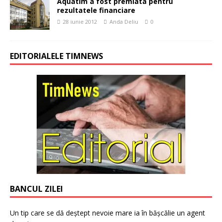
Aquatim a fost premiata pentru
rezultatele financiare
28 iunie 2012
Anda Deliu
0
EDITORIALELE TIMNEWS
BANCUL ZILEI
Un tip care se dă deștept nevoie mare ia în bășcălie un agent