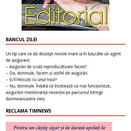
BANCUL ZILEI
Un tip care se dă deștept nevoie mare ia în bășcălie un agent
de asigurare:
– Asigurări de sculă reproducătoare faceți?
– Da, domnule, facem și astfel de asigurări.
– Și îl înlocuiți cu unul nou!?
– Nu, domnule. Îndată ce încetează să mai funcționeze,
asigurăm mentenanță nevestei pe parcursul întregii
dumneavoastre vieți.
RECLAMA TIMNEWS