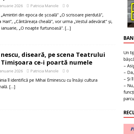
ţie la expoziţie în Reşiţa!
BANAT
ianuarie 2026
Patricia Manole
0
„Amintiri din epoca de școală” „O scrisoare pierdută”,
 Hari”, „Cântăreața cheală”, vor urma „Vestul adevărat” și,
 ianuarie, „O noapte furtunoasă”.
[…]
BAN
Un ti
nescu, diseară, pe scena Teatrului
bășcă
 Timișoara ce-i poartă numele
– Asi
ianuarie 2026
Patricia Manole
0
– Da,
– Și î
ia îl identifică pe Mihai Eminescu cu însăși cultura
– Nu,
nală.
[…]
funcț
parcu
REC