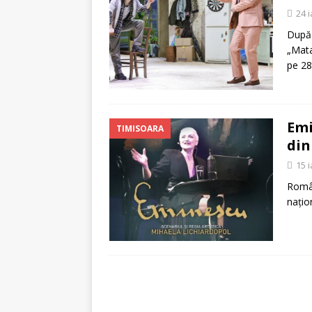
[ 5 august 2026 ]
Invita
24 
După 
„Mata
pe 28
Emi
TIMISOARA
din
15 
Român
națio