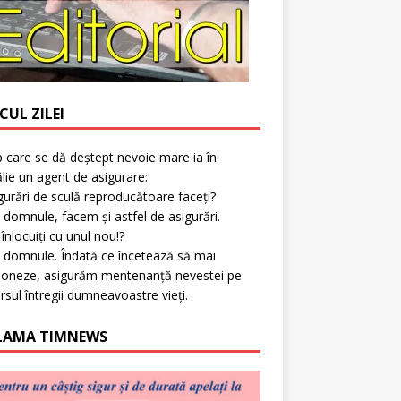
CUL ZILEI
p care se dă deștept nevoie mare ia în
lie un agent de asigurare:
gurări de sculă reproducătoare faceți?
 domnule, facem și astfel de asigurări.
l înlocuiți cu unul nou!?
 domnule. Îndată ce încetează să mai
ioneze, asigurăm mentenanță nevestei pe
rsul întregii dumneavoastre vieți.
LAMA TIMNEWS