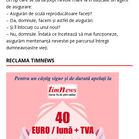
de asigurare:
– Asigurări de sculă reproducătoare faceți?
– Da, domnule, facem și astfel de asigurări.
– Și îl înlocuiți cu unul nou!?
– Nu, domnule. Îndată ce încetează să mai funcționeze,
asigurăm mentenanță nevestei pe parcursul întregii
dumneavoastre vieți.
RECLAMA TIMNEWS