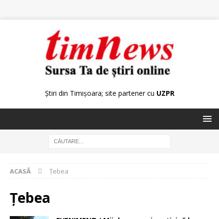
Știri din Timișoara; site partener cu
UZPR
ACASĂ
Țebea
Țebea