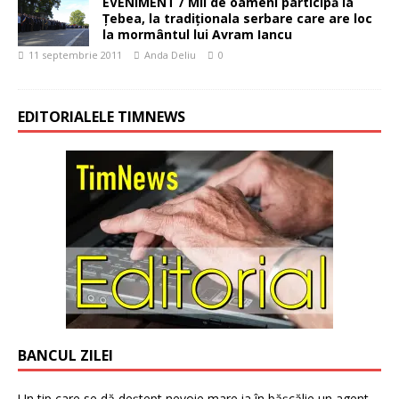
EVENIMENT / Mii de oameni participă la
Țebea, la tradiționala serbare care are loc
la mormântul lui Avram Iancu
11 septembrie 2011
Anda Deliu
0
EDITORIALELE TIMNEWS
BANCUL ZILEI
Un tip care se dă deștept nevoie mare ia în bășcălie un agent