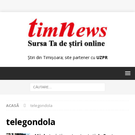
Știri din Timișoara; site partener cu
UZPR
ACASĂ
telegondola
telegondola