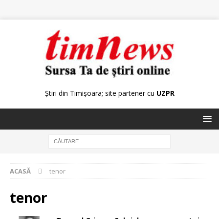
Știri din Timișoara; site partener cu
UZPR
ACASĂ
tenor
tenor