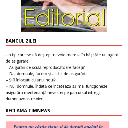
BANCUL ZILEI
Un tip care se dă deștept nevoie mare ia în bășcălie un agent
de asigurare:
– Asigurări de sculă reproducătoare faceți?
– Da, domnule, facem și astfel de asigurări.
– Și îl înlocuiți cu unul nou!?
– Nu, domnule. Îndată ce încetează să mai funcționeze,
asigurăm mentenanță nevestei pe parcursul întregii
dumneavoastre vieți.
RECLAMA TIMNEWS