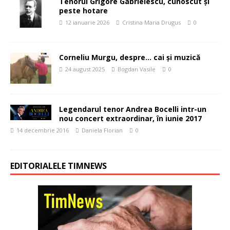
Tenorul Grigore Gabrielescu, cunoscut și
peste hotare
12 ianuarie 2026
Cristina Maria Drugus
0
Corneliu Murgu, despre… cai și muzică
24 august 2025
Bogdan Vasile
0
Legendarul tenor Andrea Bocelli intr-un
nou concert extraordinar, în iunie 2017
14 decembrie 2016
Daniela Florian
0
EDITORIALELE TIMNEWS