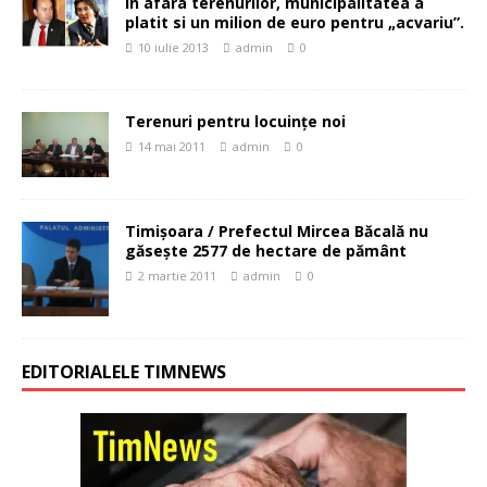
In afara terenurilor, municipalitatea a
platit si un milion de euro pentru „acvariu”.
10 iulie 2013
admin
0
Terenuri pentru locuinţe noi
14 mai 2011
admin
0
Timișoara / Prefectul Mircea Băcală nu
găsește 2577 de hectare de pământ
2 martie 2011
admin
0
EDITORIALELE TIMNEWS