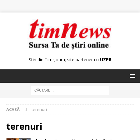
Știri din Timișoara; site partener cu
UZPR
ACASĂ
terenuri
terenuri