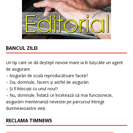
BANCUL ZILEI
Un tip care se dă deștept nevoie mare ia în bășcălie un agent
de asigurare:
– Asigurări de sculă reproducătoare faceți?
– Da, domnule, facem și astfel de asigurări.
– Și îl înlocuiți cu unul nou!?
– Nu, domnule. Îndată ce încetează să mai funcționeze,
asigurăm mentenanță nevestei pe parcursul întregii
dumneavoastre vieți.
RECLAMA TIMNEWS