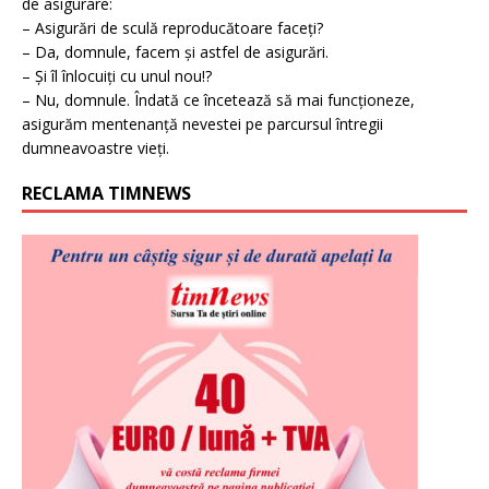
de asigurare:
– Asigurări de sculă reproducătoare faceți?
– Da, domnule, facem și astfel de asigurări.
– Și îl înlocuiți cu unul nou!?
– Nu, domnule. Îndată ce încetează să mai funcționeze,
asigurăm mentenanță nevestei pe parcursul întregii
dumneavoastre vieți.
RECLAMA TIMNEWS