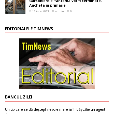
Garsonierele-fantoma vor fi terminate.
Ancheta in primarie
16 iulie 2013
admin
0
EDITORIALELE TIMNEWS
BANCUL ZILEI
Un tip care se dă deștept nevoie mare ia în bășcălie un agent