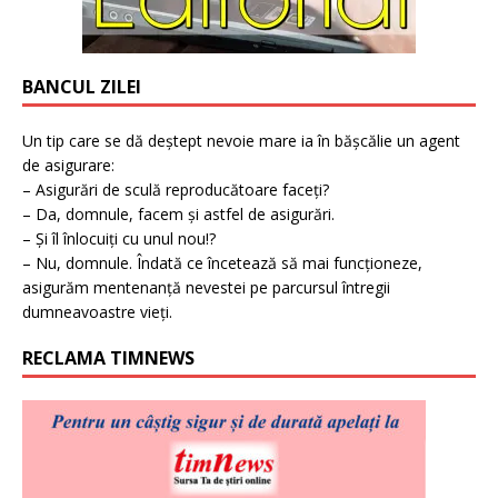
BANCUL ZILEI
Un tip care se dă deștept nevoie mare ia în bășcălie un agent
de asigurare:
– Asigurări de sculă reproducătoare faceți?
– Da, domnule, facem și astfel de asigurări.
– Și îl înlocuiți cu unul nou!?
– Nu, domnule. Îndată ce încetează să mai funcționeze,
asigurăm mentenanță nevestei pe parcursul întregii
dumneavoastre vieți.
RECLAMA TIMNEWS