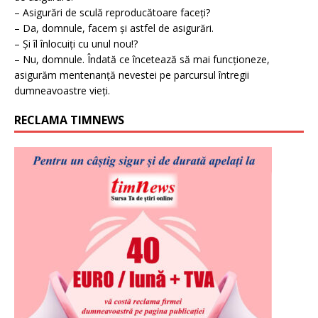
– Asigurări de sculă reproducătoare faceți?
– Da, domnule, facem și astfel de asigurări.
– Și îl înlocuiți cu unul nou!?
– Nu, domnule. Îndată ce încetează să mai funcționeze,
asigurăm mentenanță nevestei pe parcursul întregii
dumneavoastre vieți.
RECLAMA TIMNEWS