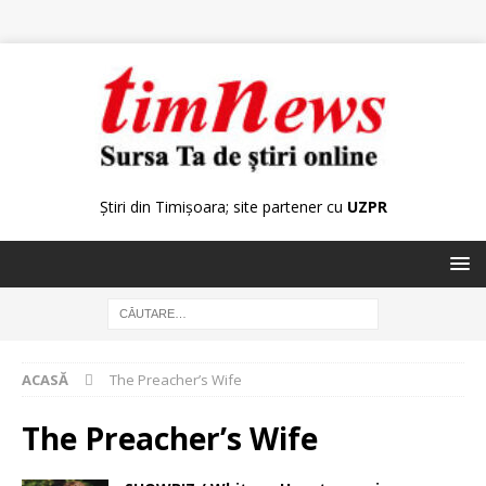
Știri din Timișoara; site partener cu
UZPR
ACASĂ
The Preacher’s Wife
The Preacher’s Wife