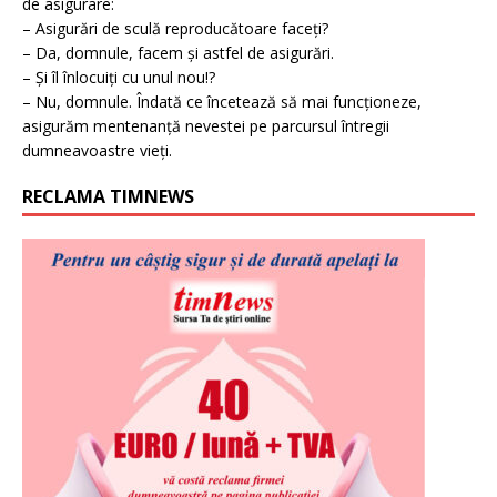
de asigurare:
– Asigurări de sculă reproducătoare faceți?
– Da, domnule, facem și astfel de asigurări.
– Și îl înlocuiți cu unul nou!?
– Nu, domnule. Îndată ce încetează să mai funcționeze,
asigurăm mentenanță nevestei pe parcursul întregii
dumneavoastre vieți.
RECLAMA TIMNEWS