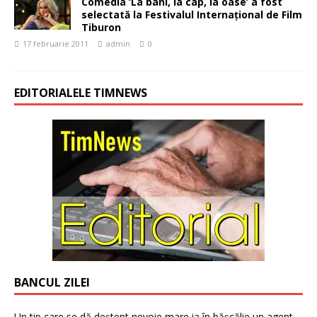
Comedia ‘La bani, la cap, la oase’ a fost
selectată la Festivalul Internaţional de Film
Tiburon
17 februarie 2011
admin
0
EDITORIALELE TIMNEWS
BANCUL ZILEI
Un tip care se dă deștept nevoie mare ia în bășcălie un agent