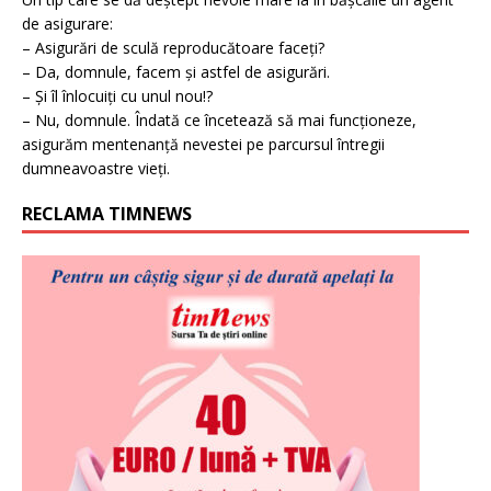
de asigurare:
– Asigurări de sculă reproducătoare faceți?
– Da, domnule, facem și astfel de asigurări.
– Și îl înlocuiți cu unul nou!?
– Nu, domnule. Îndată ce încetează să mai funcționeze,
asigurăm mentenanță nevestei pe parcursul întregii
dumneavoastre vieți.
RECLAMA TIMNEWS