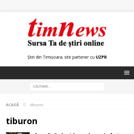
Știri din Timișoara; site partener cu
UZPR
ACASĂ
tiburon
tiburon