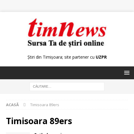
Știri din Timișoara; site partener cu
UZPR
ACASĂ
Timisoara 89ers
Timisoara 89ers