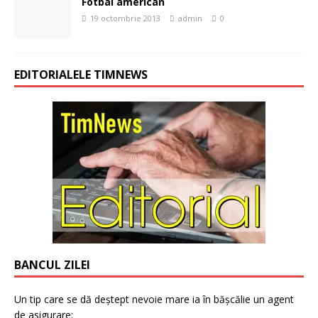
Fotbal american
19 octombrie 2013
admin
0
EDITORIALELE TIMNEWS
BANCUL ZILEI
Un tip care se dă deștept nevoie mare ia în bășcălie un agent
de asigurare: