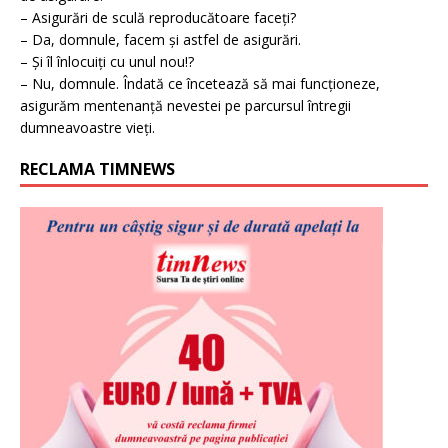
– Asigurări de sculă reproducătoare faceți?
– Da, domnule, facem și astfel de asigurări.
– Și îl înlocuiți cu unul nou!?
– Nu, domnule. Îndată ce încetează să mai funcționeze,
asigurăm mentenanță nevestei pe parcursul întregii
dumneavoastre vieți.
RECLAMA TIMNEWS