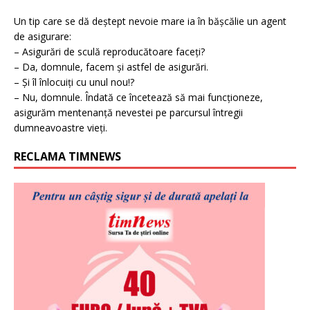
Un tip care se dă deștept nevoie mare ia în bășcălie un agent
de asigurare:
– Asigurări de sculă reproducătoare faceți?
– Da, domnule, facem și astfel de asigurări.
– Și îl înlocuiți cu unul nou!?
– Nu, domnule. Îndată ce încetează să mai funcționeze,
asigurăm mentenanță nevestei pe parcursul întregii
dumneavoastre vieți.
RECLAMA TIMNEWS