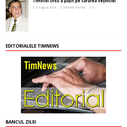
Timotei Ursu a pășit pe cărarea veșniciei
9 august 2024
Daniela Florian
0
EDITORIALELE TIMNEWS
BANCUL ZILEI