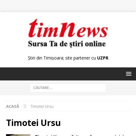
Știri din Timișoara; site partener cu
UZPR
ACASĂ
Timotei Ursu
Timotei Ursu