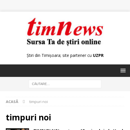
Știri din Timișoara; site partener cu
UZPR
ACASĂ
timpuri noi
timpuri noi