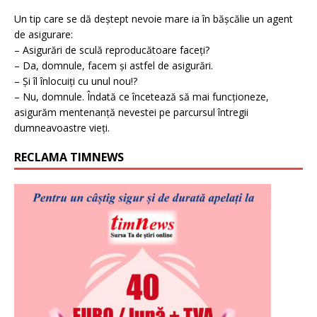
Un tip care se dă deștept nevoie mare ia în bășcălie un agent
de asigurare:
– Asigurări de sculă reproducătoare faceți?
– Da, domnule, facem și astfel de asigurări.
– Și îl înlocuiți cu unul nou!?
– Nu, domnule. Îndată ce încetează să mai funcționeze,
asigurăm mentenanță nevestei pe parcursul întregii
dumneavoastre vieți.
RECLAMA TIMNEWS