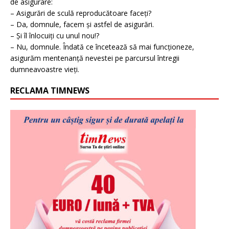
de asigurare:
– Asigurări de sculă reproducătoare faceți?
– Da, domnule, facem și astfel de asigurări.
– Și îl înlocuiți cu unul nou!?
– Nu, domnule. Îndată ce încetează să mai funcționeze,
asigurăm mentenanță nevestei pe parcursul întregii
dumneavoastre vieți.
RECLAMA TIMNEWS