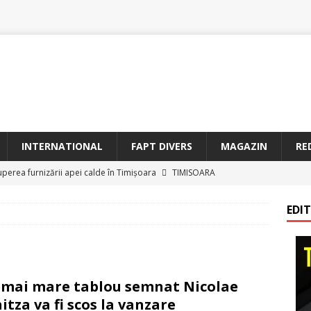
INTERNATIONAL
FAPT DIVERS
MAGAZIN
RE
uperea furnizării apei calde în Timișoara
TIMISOARA
oriam Profesorul Ștefan Gavrilescu – 100 de ani de la naștere –
EDI
irreparabile tempus
TIMISOARA
a Sf. Francisc de Assisi la Arad
BANAT
etățeni de Onoare ai Timișoarei acad. Toma Dordea, Cornel
 mai mare tablou semnat Nicolae
 Flondor
MAGAZIN
itza va fi scos la vanzare