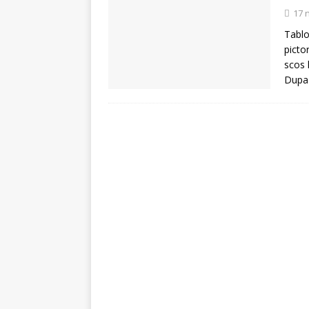
[ 5 august 2026 ]
Invita
17 
Tablo
picto
scos 
Dupa