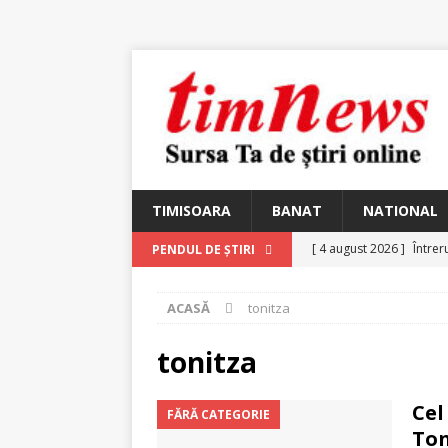
TIMISOARA
BANAT
NATIONAL
[ 4 august 2026 ]
Întrer
PENDUL DE ȘTIRI
[ 4 august 2026 ]
In Mem
ACASĂ
tonitza
25 martie 1926 – fugit 
[ 2 august 2026 ]
Relicv
tonitza
[ 2 august 2026 ]
Noi C
Cel
FĂRĂ CATEGORIE
Ungureanu, Constantin
Ton