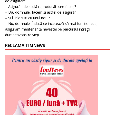
de asigurare:
– Asigurări de sculă reproducătoare faceți?
– Da, domnule, facem și astfel de asigurări.
– Și îl înlocuiți cu unul nou!?
– Nu, domnule. Îndată ce încetează să mai funcționeze,
asigurăm mentenanță nevestei pe parcursul întregii
dumneavoastre vieți.
RECLAMA TIMNEWS