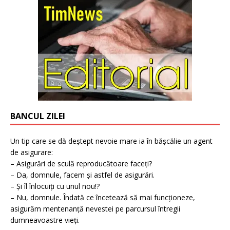
BANCUL ZILEI
Un tip care se dă deștept nevoie mare ia în bășcălie un agent
de asigurare:
– Asigurări de sculă reproducătoare faceți?
– Da, domnule, facem și astfel de asigurări.
– Și îl înlocuiți cu unul nou!?
– Nu, domnule. Îndată ce încetează să mai funcționeze,
asigurăm mentenanță nevestei pe parcursul întregii
dumneavoastre vieți.