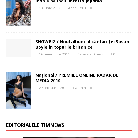
Inna e pe locul intai in Japonia
13 iunie 2012
Anda Deliu
0
SHOWBIZ / Noul album al cântăreţei Susan
Boyle în topurile britanice
16 noiembrie 2011
Cerasela Dinescu
0
Naţional / PREMIILE ONLINE RADAR DE
MEDIA 2010
27 februarie 2011
admin
0
EDITORIALELE TIMNEWS