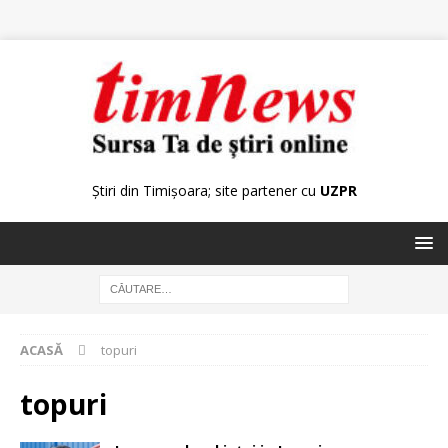
Știri din Timișoara; site partener cu
UZPR
ACASĂ
topuri
topuri