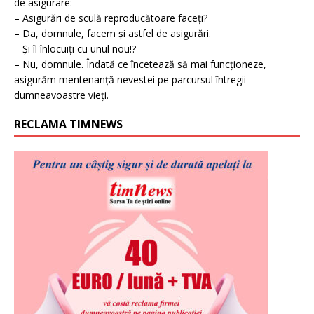
de asigurare:
– Asigurări de sculă reproducătoare faceți?
– Da, domnule, facem și astfel de asigurări.
– Și îl înlocuiți cu unul nou!?
– Nu, domnule. Îndată ce încetează să mai funcționeze,
asigurăm mentenanță nevestei pe parcursul întregii
dumneavoastre vieți.
RECLAMA TIMNEWS