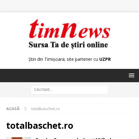
Știri din Timișoara; site partener cu
UZPR
ACASĂ
totalbaschet.ro
totalbaschet.ro