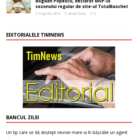
Bogdan Popescu, declarat MVP-ul
sezonului regular de site-ul TotalBaschet
9 aprilie 2012
Anda Deliu
0
EDITORIALELE TIMNEWS
BANCUL ZILEI
Un tip care se dă deștept nevoie mare ia în bășcălie un agent