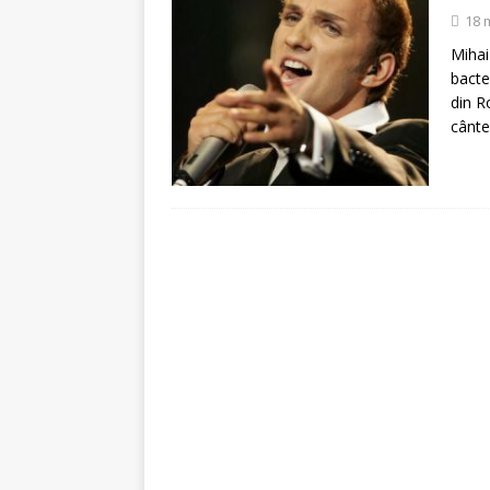
[ 5 august 2026 ]
Invita
18 
Mihai
bacter
din R
cânt