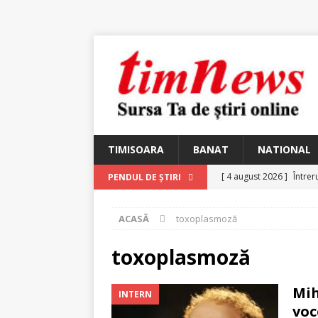
TIMISOARA
BANAT
NATIONAL
[ 4 august 2026 ]
Întrer
PENDUL DE ȘTIRI
[ 4 august 2026 ]
In Mem
ACASĂ
toxoplasmoză
25 martie 1926 – fugit 
[ 2 august 2026 ]
Relicv
toxoplasmoză
[ 2 august 2026 ]
Noi C
Mih
INTERN
Ungureanu, Constantin
voc