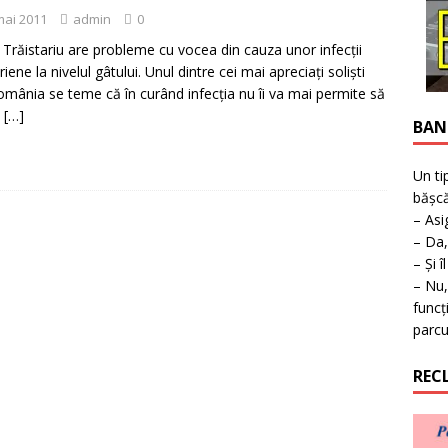
ţie la expoziţie în Reşiţa!
BANAT
mai 2011
admin
0
 Trăistariu are probleme cu vocea din cauza unor infecţii
iene la nivelul gâtului. Unul dintre cei mai apreciaţi solişti
omânia se teme că în curând infecţia nu îi va mai permite să
e
[…]
BAN
Un ti
bășcă
– Asi
– Da,
– Și î
– Nu,
funcț
parcu
REC