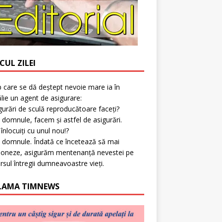
CUL ZILEI
p care se dă deștept nevoie mare ia în
lie un agent de asigurare:
gurări de sculă reproducătoare faceți?
 domnule, facem și astfel de asigurări.
l înlocuiți cu unul nou!?
 domnule. Îndată ce încetează să mai
ioneze, asigurăm mentenanță nevestei pe
rsul întregii dumneavoastre vieți.
LAMA TIMNEWS