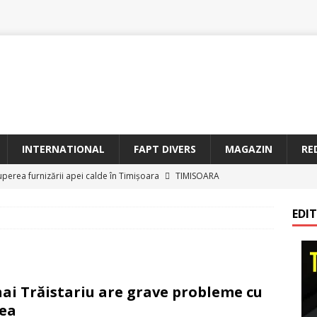
INTERNATIONAL
FAPT DIVERS
MAGAZIN
RE
uperea furnizării apei calde în Timișoara
TIMISOARA
oriam Profesorul Ștefan Gavrilescu – 100 de ani de la naștere –
EDI
irreparabile tempus
TIMISOARA
a Sf. Francisc de Assisi la Arad
BANAT
etățeni de Onoare ai Timișoarei acad. Toma Dordea, Cornel
ai Trăistariu are grave probleme cu
 Flondor
MAGAZIN
ea