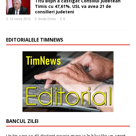
Titu Bojin a castigat Consiliul Judetean
Timis cu 47,61%. USL va avea 21 de
consilieri judeteni
12 iunie 2012
Anda Deliu
0
EDITORIALELE TIMNEWS
BANCUL ZILEI
Un tip care se dă deștept nevoie mare ia în bășcălie un agent