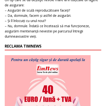
de asigurare:
– Asigurări de sculă reproducătoare faceți?
– Da, domnule, facem și astfel de asigurări.
– Și îl înlocuiți cu unul nou!?
– Nu, domnule. Îndată ce încetează să mai funcționeze,
asigurăm mentenanță nevestei pe parcursul întregii
dumneavoastre vieți.
RECLAMA TIMNEWS