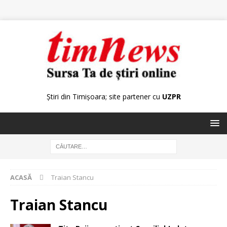
Știri din Timișoara; site partener cu
UZPR
ACASĂ
Traian Stancu
Traian Stancu