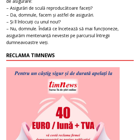
de asigurare:
– Asigurări de sculă reproducătoare faceți?
– Da, domnule, facem și astfel de asigurări.
– Și îl înlocuiți cu unul nou!?
– Nu, domnule. Îndată ce încetează să mai funcționeze,
asigurăm mentenanță nevestei pe parcursul întregii
dumneavoastre vieți.
RECLAMA TIMNEWS