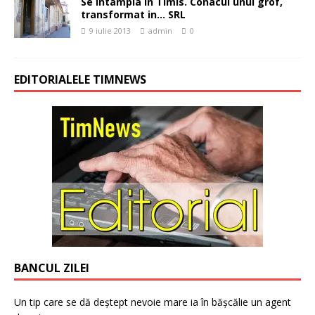
Se intampla in Timis. Conacul unui grof,
transformat in… SRL
9 iulie 2013
admin
0
EDITORIALELE TIMNEWS
BANCUL ZILEI
Un tip care se dă deștept nevoie mare ia în bășcălie un agent