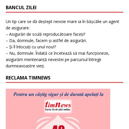
BANCUL ZILEI
Un tip care se dă deștept nevoie mare ia în bășcălie un agent
de asigurare:
– Asigurări de sculă reproducătoare faceți?
– Da, domnule, facem și astfel de asigurări.
– Și îl înlocuiți cu unul nou!?
– Nu, domnule. Îndată ce încetează să mai funcționeze,
asigurăm mentenanță nevestei pe parcursul întregii
dumneavoastre vieți.
RECLAMA TIMNEWS