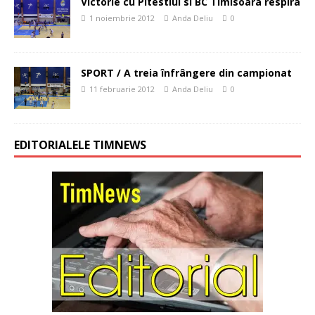
Victorie cu Pitestiul si BC Timisoara respira
1 noiembrie 2012
Anda Deliu
0
SPORT / A treia înfrângere din campionat
11 februarie 2012
Anda Deliu
0
EDITORIALELE TIMNEWS