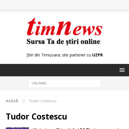
Știri din Timișoara; site partener cu
UZPR
ACASĂ
Tudor Costescu
Tudor Costescu