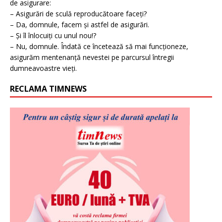
de asigurare:
– Asigurări de sculă reproducătoare faceți?
– Da, domnule, facem și astfel de asigurări.
– Și îl înlocuiți cu unul nou!?
– Nu, domnule. Îndată ce încetează să mai funcționeze,
asigurăm mentenanță nevestei pe parcursul întregii
dumneavoastre vieți.
RECLAMA TIMNEWS