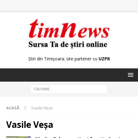
Știri din Timișoara; site partener cu
UZPR
ACASĂ
Vasile Veşa
Vasile Veşa