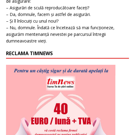
de asigurare:
– Asigurări de sculă reproducătoare faceți?
– Da, domnule, facem și astfel de asigurări.
– Și îl înlocuiți cu unul nou!?
– Nu, domnule. Îndată ce încetează să mai funcționeze,
asigurăm mentenanță nevestei pe parcursul întregii
dumneavoastre vieți.
RECLAMA TIMNEWS