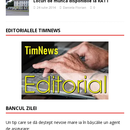
Locuri de munca disponibile la RATT
24 iulie 2014
Daniela Florian
0
EDITORIALELE TIMNEWS
BANCUL ZILEI
Un tip care se dă deștept nevoie mare ia în bășcălie un agent
de asigurare: