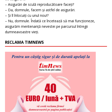
– Asigurări de sculă reproducătoare faceți?
– Da, domnule, facem și astfel de asigurări.
– Și îl înlocuiți cu unul nou!?
– Nu, domnule. Îndată ce încetează să mai funcționeze,
asigurăm mentenanță nevestei pe parcursul întregii
dumneavoastre vieți.
RECLAMA TIMNEWS