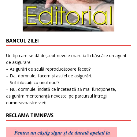
BANCUL ZILEI
Un tip care se dă deștept nevoie mare ia în bășcălie un agent
de asigurare:
– Asigurări de sculă reproducătoare faceți?
– Da, domnule, facem și astfel de asigurări.
– Și îl înlocuiți cu unul nou!?
– Nu, domnule. Îndată ce încetează să mai funcționeze,
asigurăm mentenanță nevestei pe parcursul întregii
dumneavoastre vieți.
RECLAMA TIMNEWS