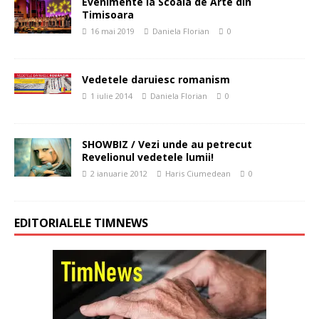
Evenimente la Scoala de Arte din
Timisoara
16 mai 2019
Daniela Florian
0
Vedetele daruiesc romanism
1 iulie 2014
Daniela Florian
0
SHOWBIZ / Vezi unde au petrecut
Revelionul vedetele lumii!
2 ianuarie 2012
Haris Ciumedean
0
EDITORIALELE TIMNEWS