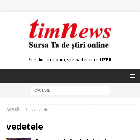
Știri din Timișoara; site partener cu
UZPR
ACASĂ
vedetele
vedetele