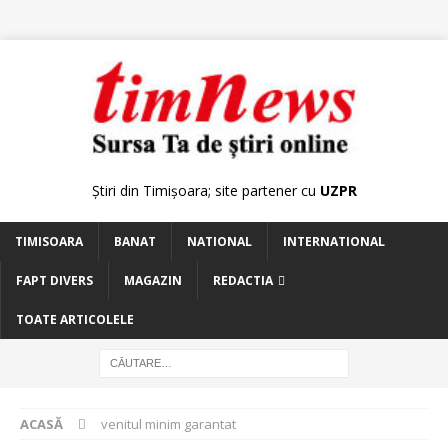
Știri din Timișoara; site partener cu
UZPR
TIMISOARA
BANAT
NATIONAL
INTERNATIONAL
FAPT DIVERS
MAGAZIN
REDACTIA
TOATE ARTICOLELE
ACASĂ
venitul minim garantat