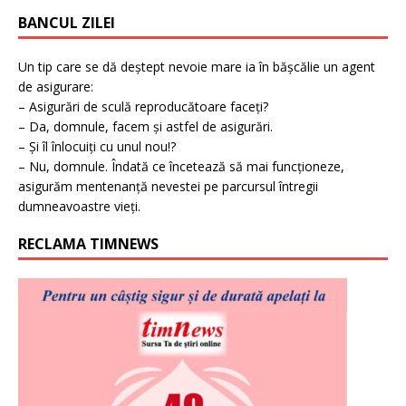
BANCUL ZILEI
Un tip care se dă deștept nevoie mare ia în bășcălie un agent
de asigurare:
– Asigurări de sculă reproducătoare faceți?
– Da, domnule, facem și astfel de asigurări.
– Și îl înlocuiți cu unul nou!?
– Nu, domnule. Îndată ce încetează să mai funcționeze,
asigurăm mentenanță nevestei pe parcursul întregii
dumneavoastre vieți.
RECLAMA TIMNEWS