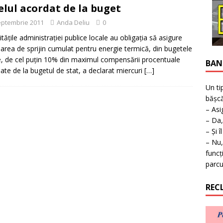
ţie la expoziţie în Reşiţa!
BANAT
elul acordat de la buget
eptembrie 2011
Anda Deliu
0
ităţile administraţiei publice locale au obligaţia să asigure
area de sprijin cumulat pentru energie termică, din bugetele
e, de cel puţin 10% din maximul compensării procentuale
BAN
ate de la bugetul de stat, a declarat miercuri
[…]
Un ti
bășcă
– Asi
– Da,
– Și î
– Nu,
funcț
parcu
REC