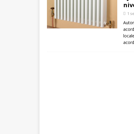
[ 5 august 2026 ]
Invita
niv
1 s
Autor
acord
local
acord