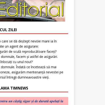
CUL ZILEI
p care se dă deștept nevoie mare ia în
lie un agent de asigurare:
gurări de sculă reproducătoare faceți?
 domnule, facem și astfel de asigurări.
l înlocuiți cu unul nou!?
 domnule. Îndată ce încetează să mai
ioneze, asigurăm mentenanță nevestei pe
rsul întregii dumneavoastre vieți.
LAMA TIMNEWS