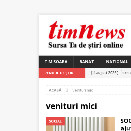
TIMISOARA
BANAT
NATIONAL
[ 4 august 2026 ]
Întrer
PENDUL DE ȘTIRI
[ 4 august 2026 ]
In Mem
ACASĂ
venituri mici
25 martie 1926 – fugit 
[ 2 august 2026 ]
Relicv
venituri mici
[ 2 august 2026 ]
Noi C
SOC
SOCIAL
Ungureanu, Constantin
aju