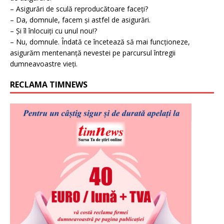
– Asigurări de sculă reproducătoare faceți?
– Da, domnule, facem și astfel de asigurări.
– Și îl înlocuiți cu unul nou!?
– Nu, domnule. Îndată ce încetează să mai funcționeze,
asigurăm mentenanță nevestei pe parcursul întregii
dumneavoastre vieți.
RECLAMA TIMNEWS