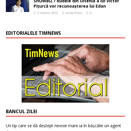
SHOWBIZ / Rudele din Oltenia a lui Victor
Piţurcă vor recunoaşterea lui Edan
5 martie 2012
Anda Deliu
0
EDITORIALELE TIMNEWS
BANCUL ZILEI
Un tip care se dă deștept nevoie mare ia în bășcălie un agent