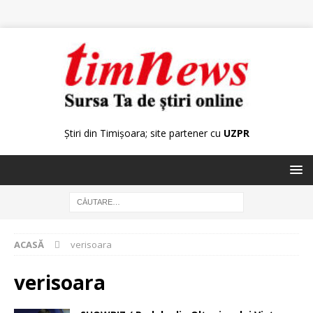
Știri din Timișoara; site partener cu
UZPR
ACASĂ
verisoara
verisoara