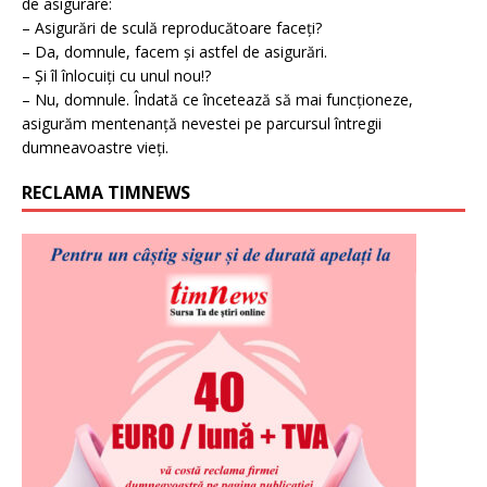
de asigurare:
– Asigurări de sculă reproducătoare faceți?
– Da, domnule, facem și astfel de asigurări.
– Și îl înlocuiți cu unul nou!?
– Nu, domnule. Îndată ce încetează să mai funcționeze,
asigurăm mentenanță nevestei pe parcursul întregii
dumneavoastre vieți.
RECLAMA TIMNEWS