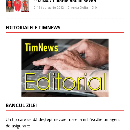
FEMINA / Culorile noului sezon
15 februarie 2012
Anda Deliu
0
EDITORIALELE TIMNEWS
BANCUL ZILEI
Un tip care se dă deștept nevoie mare ia în bășcălie un agent
de asigurare: