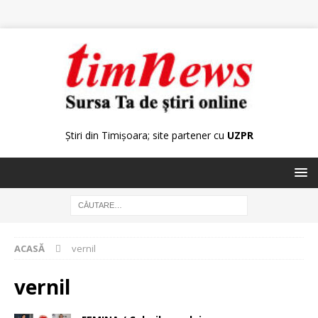
Știri din Timișoara; site partener cu
UZPR
ACASĂ
vernil
vernil