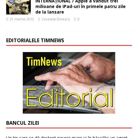
INTERNAŢIONAL / Apple a vândut trei
milioane de iPad-uri în primele patru zile
de la lansare
21 martie 2012
Cerasela Dinescu
0
EDITORIALELE TIMNEWS
BANCUL ZILEI
Un tip care se dă deștept nevoie mare ia în bășcălie un agent