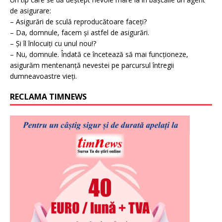
de asigurare:
– Asigurări de sculă reproducătoare faceți?
– Da, domnule, facem și astfel de asigurări.
– Și îl înlocuiți cu unul nou!?
– Nu, domnule. Îndată ce încetează să mai funcționeze,
asigurăm mentenanță nevestei pe parcursul întregii
dumneavoastre vieți.
RECLAMA TIMNEWS