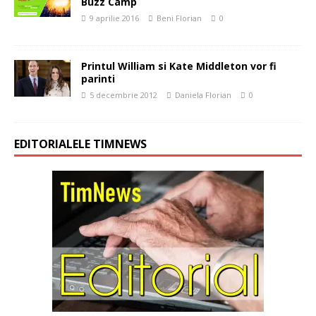
Buzz Camp
9 aprilie 2016
Beni Florian
0
Printul William si Kate Middleton vor fi
parinti
5 decembrie 2012
Daniela Florian
0
EDITORIALELE TIMNEWS