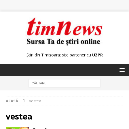
Știri din Timișoara; site partener cu
UZPR
ACASĂ
vestea
vestea