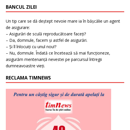
BANCUL ZILEI
Un tip care se dă deștept nevoie mare ia în bășcălie un agent
de asigurare:
– Asigurări de sculă reproducătoare faceți?
– Da, domnule, facem și astfel de asigurări.
– Și îl înlocuiți cu unul nou!?
– Nu, domnule. Îndată ce încetează să mai funcționeze,
asigurăm mentenanță nevestei pe parcursul întregii
dumneavoastre vieți.
RECLAMA TIMNEWS